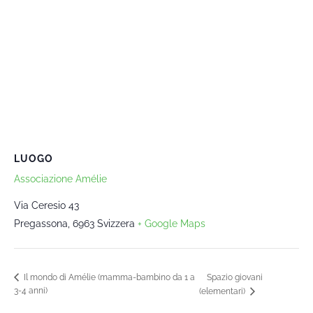
LUOGO
Associazione Amélie
Via Ceresio 43
Pregassona
,
6963
Svizzera
+ Google Maps
Spazio giovani
Il mondo di Amélie (mamma-bambino da 1 a
3-4 anni)
(elementari)