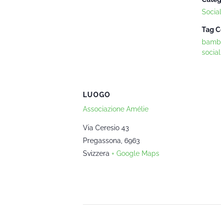
Socia
Tag C
bambi
social
LUOGO
Associazione Amélie
Via Ceresio 43
Pregassona
,
6963
Svizzera
+ Google Maps