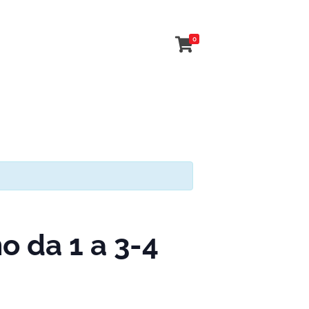
0
 da 1 a 3-4