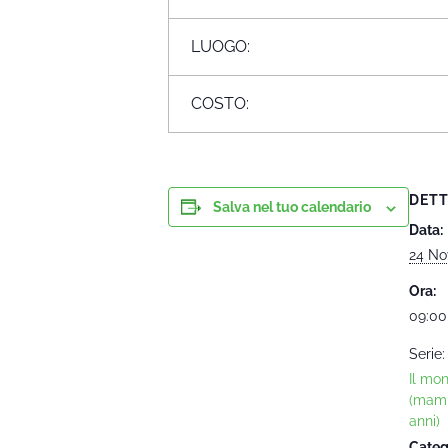
LUOGO:
COSTO:
DETT
Salva nel tuo calendario
Data:
24 No
Ora:
09:00
Serie:
Il mo
(mam
anni)
Categ