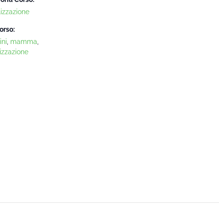
lizzazione
orso:
ni
,
mamma
,
izzazione