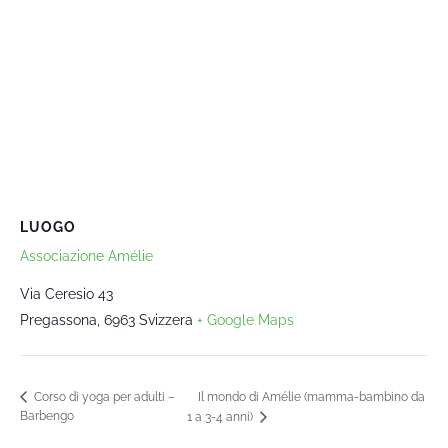
LUOGO
Associazione Amélie
Via Ceresio 43
Pregassona
,
6963
Svizzera
+ Google Maps
Il mondo di Amélie (mamma-bambino da
Corso di yoga per adulti –
Barbengo
1 a 3-4 anni)