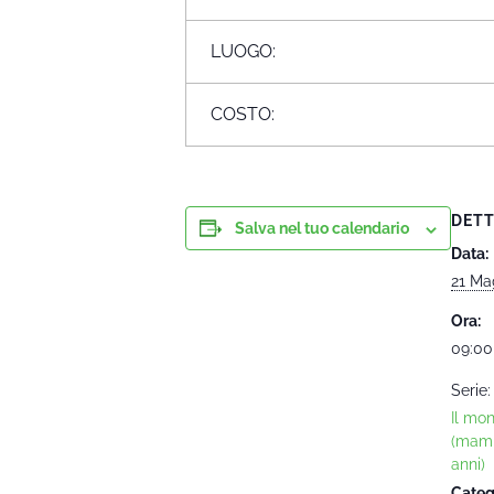
LUOGO:
COSTO:
DETT
Salva nel tuo calendario
Data:
21 Ma
Ora:
09:00
Serie:
Il mo
(mam
anni)
Categ