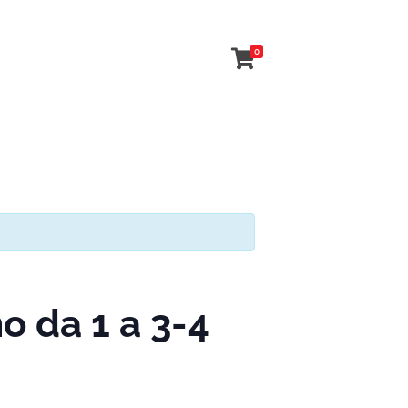
0
 da 1 a 3-4