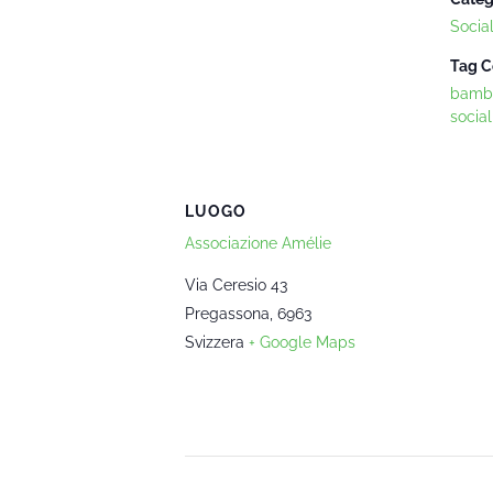
Socia
Tag C
bambi
social
LUOGO
Associazione Amélie
Via Ceresio 43
Pregassona
,
6963
Svizzera
+ Google Maps