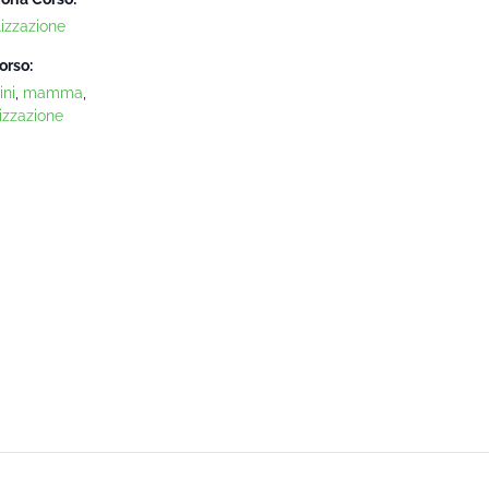
lizzazione
orso:
ni
,
mamma
,
izzazione