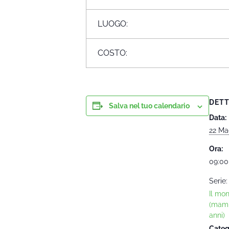
LUOGO:
COSTO:
DETT
Salva nel tuo calendario
Data:
22 Ma
Ora:
09:00
Serie:
Il mo
(mam
anni)
Categ