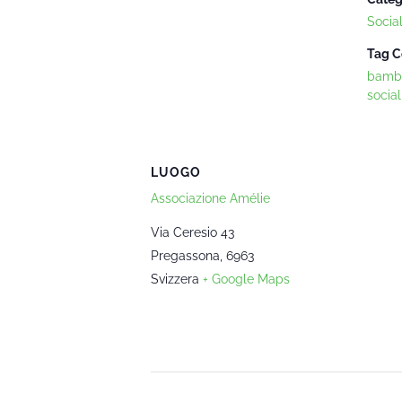
Socia
Tag C
bambi
social
LUOGO
Associazione Amélie
Via Ceresio 43
Pregassona
,
6963
Svizzera
+ Google Maps