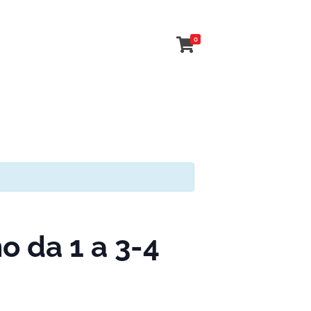
0
 da 1 a 3-4