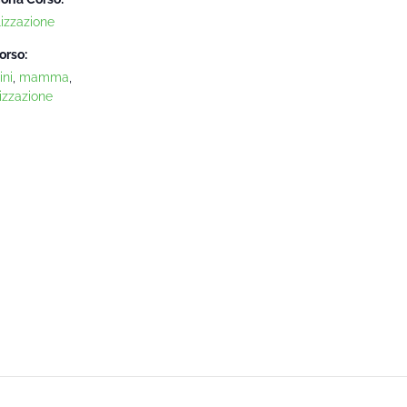
lizzazione
orso:
ni
,
mamma
,
izzazione