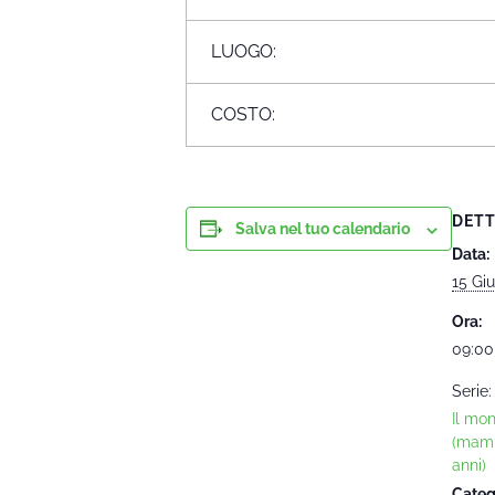
LUOGO:
COSTO:
DETT
Salva nel tuo calendario
Data:
15 Gi
Ora:
09:00
Serie:
Il mo
(mam
anni)
Categ