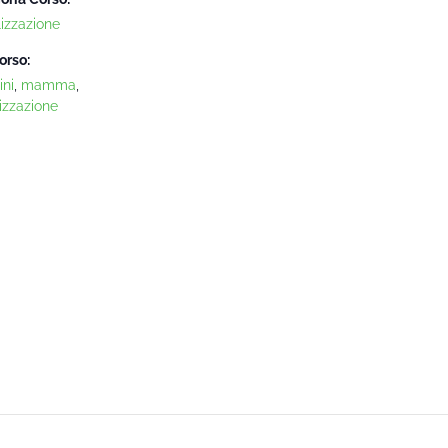
lizzazione
orso:
ni
,
mamma
,
izzazione