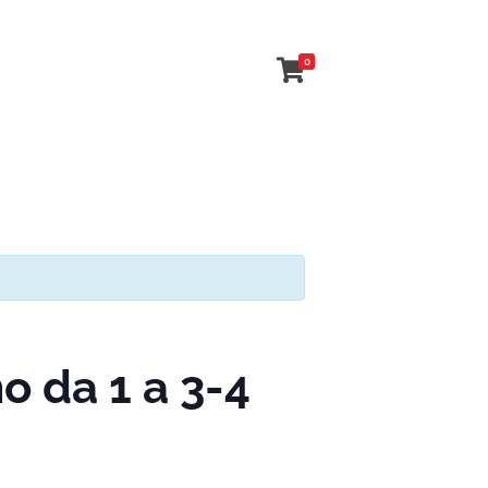
0
 da 1 a 3-4