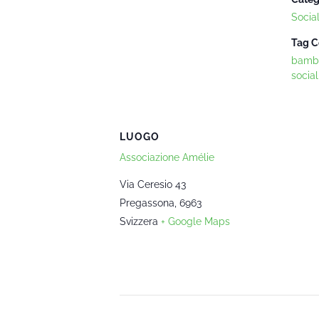
Socia
Tag C
bambi
social
LUOGO
Associazione Amélie
Via Ceresio 43
Pregassona
,
6963
Svizzera
+ Google Maps