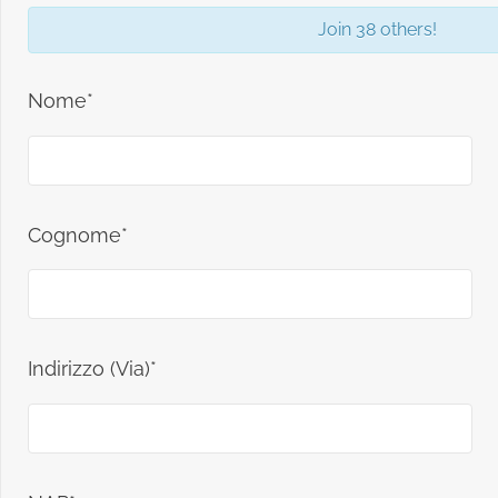
Join 38 others!
Nome*
Cognome*
Indirizzo (Via)*