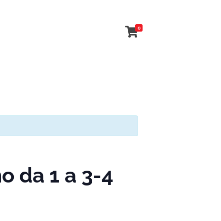
0
 da 1 a 3-4