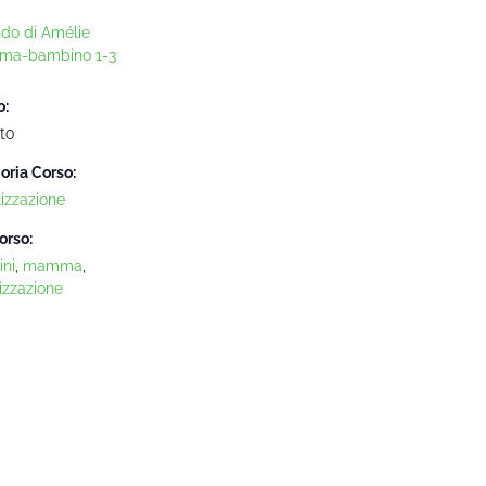
ndo di Amélie
ma-bambino 1-3
o:
to
oria Corso:
lizzazione
orso:
ni
,
mamma
,
izzazione