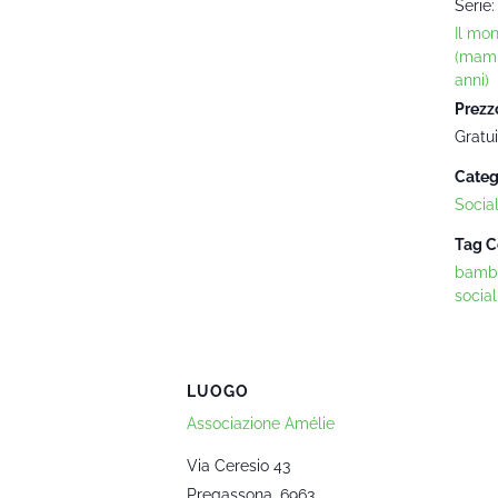
Serie:
Il mo
(mam
anni)
Prezz
Gratui
Categ
Socia
Tag C
bambi
social
LUOGO
Associazione Amélie
Via Ceresio 43
Pregassona
,
6963