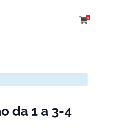
0
 da 1 a 3-4