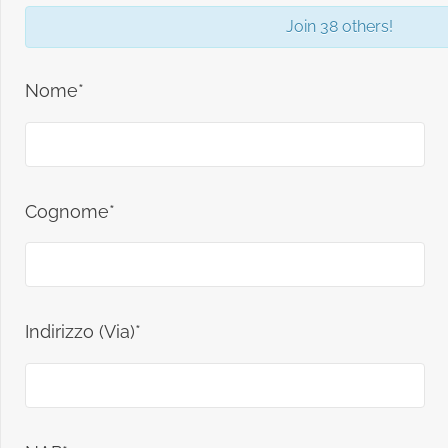
Join 38 others!
Nome*
Cognome*
Indirizzo (Via)*