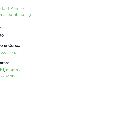
ndo di Amélie
ma-bambino 1-3
o:
to
oria Corso:
lizzazione
orso:
ni
,
mamma
,
izzazione