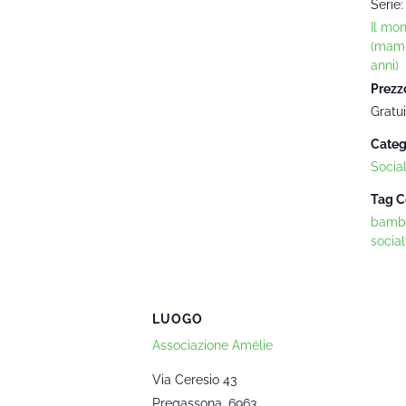
Serie:
Il mo
(mam
anni)
Prezz
Gratui
Categ
Socia
Tag C
bambi
social
LUOGO
Associazione Amélie
Via Ceresio 43
Pregassona
,
6963