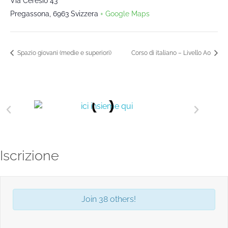
Via Ceresio 43
Pregassona
,
6963
Svizzera
+ Google Maps
Spazio giovani (medie e superiori)
Corso di italiano – Livello A0
Iscrizione
Join 38 others!