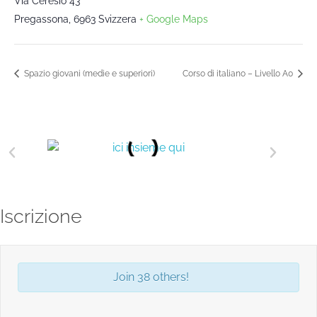
Via Ceresio 43
Pregassona
,
6963
Svizzera
+ Google Maps
Spazio giovani (medie e superiori)
Corso di italiano – Livello A0
Iscrizione
Join 38 others!