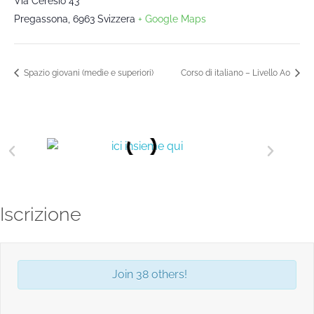
Via Ceresio 43
Pregassona
,
6963
Svizzera
+ Google Maps
Spazio giovani (medie e superiori)
Corso di italiano – Livello A0
Iscrizione
Join 38 others!