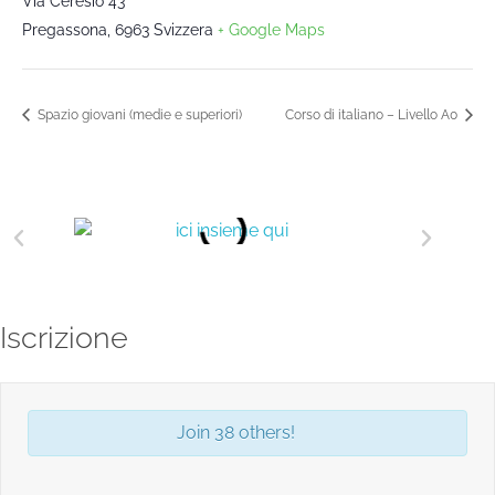
Via Ceresio 43
Pregassona
,
6963
Svizzera
+ Google Maps
Spazio giovani (medie e superiori)
Corso di italiano – Livello A0
Iscrizione
Join 38 others!