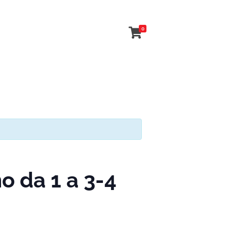
0
 da 1 a 3-4