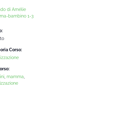
ndo di Amélie
ma-bambino 1-3
o:
to
oria Corso:
lizzazione
orso:
ni
,
mamma
,
izzazione