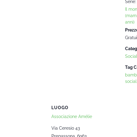
Serie:
Il mo
(mam
anni)
Prezz
Gratui
Categ
Socia
Tag C
bambi
social
LUOGO
Associazione Amélie
Via Ceresio 43
Pregassona
,
6963