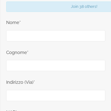
Join 38 others!
Nome*
Cognome*
Indirizzo (Via)*