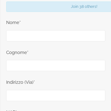
Join 38 others!
Nome*
Cognome*
Indirizzo (Via)*