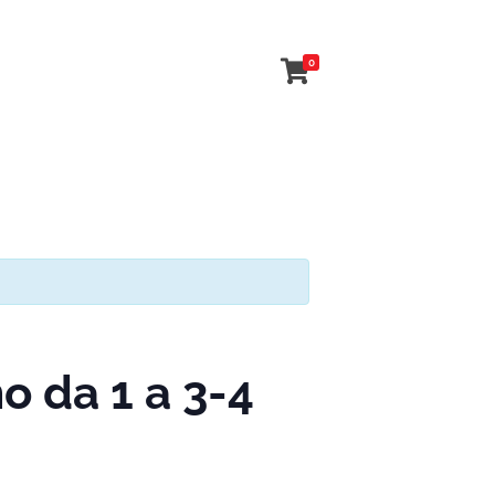
0
 da 1 a 3-4