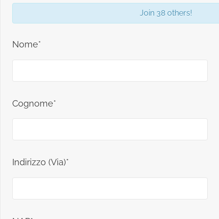
Join 38 others!
Nome*
Cognome*
Indirizzo (Via)*