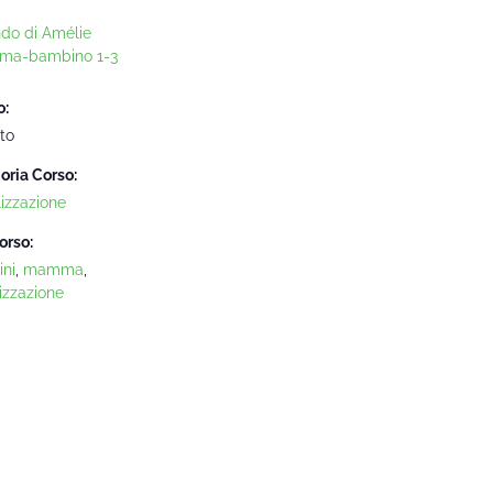
ndo di Amélie
ma-bambino 1-3
o:
to
oria Corso:
lizzazione
orso:
ni
,
mamma
,
izzazione