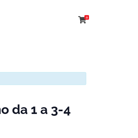
0
 da 1 a 3-4