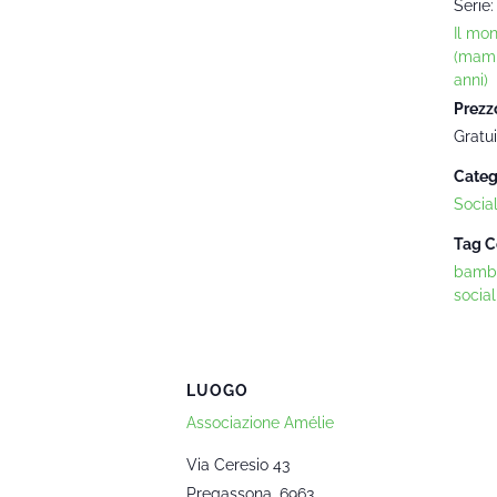
Serie:
Il mo
(mam
anni)
Prezz
Gratui
Categ
Socia
Tag C
bambi
social
LUOGO
Associazione Amélie
Via Ceresio 43
Pregassona
,
6963