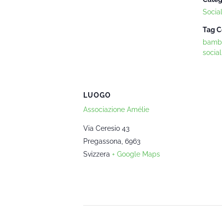
Socia
Tag C
bambi
social
LUOGO
Associazione Amélie
Via Ceresio 43
Pregassona
,
6963
Svizzera
+ Google Maps