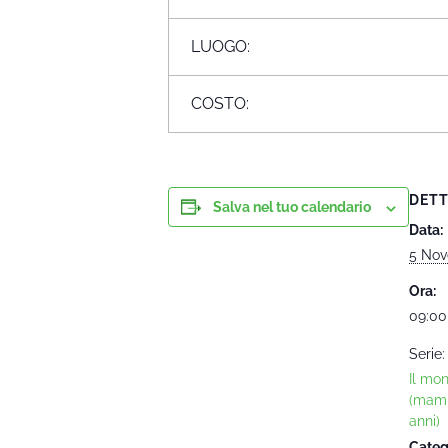
LUOGO:
COSTO:
DETT
Salva nel tuo calendario
Data:
5 Nov
Ora:
09:00
Serie:
Il mo
(mam
anni)
Categ