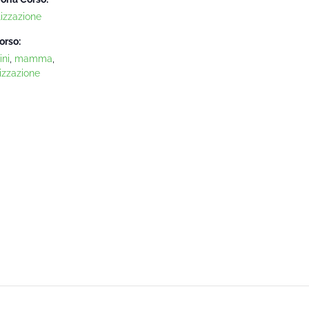
lizzazione
orso:
ni
,
mamma
,
izzazione