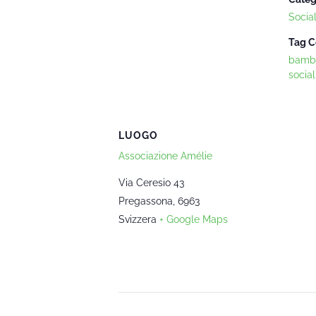
Socia
Tag C
bambi
social
LUOGO
Associazione Amélie
Via Ceresio 43
Pregassona
,
6963
Svizzera
+ Google Maps