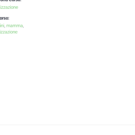
lizzazione
orso:
ni
,
mamma
,
izzazione