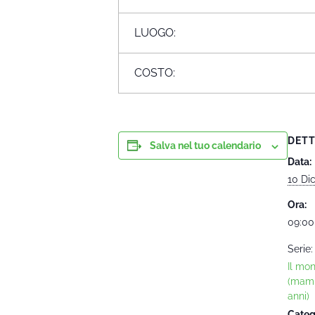
LUOGO:
COSTO:
DETT
Salva nel tuo calendario
Data:
10 Di
Ora:
09:00
Serie:
Il mo
(mam
anni)
Categ