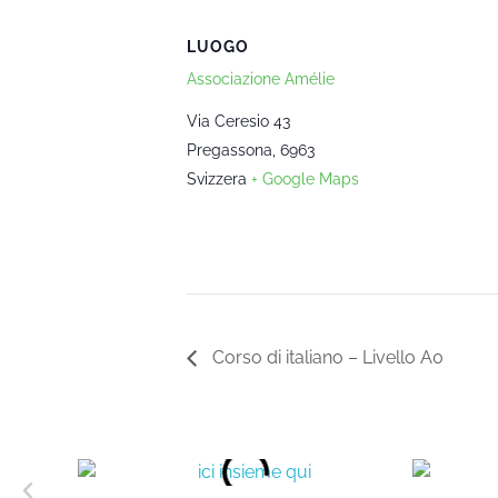
LUOGO
Associazione Amélie
Via Ceresio 43
Pregassona
,
6963
Svizzera
+ Google Maps
Corso di italiano – Livello A0