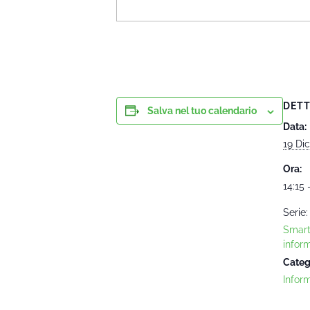
DETT
Salva nel tuo calendario
Data:
19 Di
Ora:
14:15 
Serie:
Smart
infor
Categ
Infor