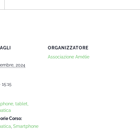
AGLI
ORGANIZZATORE
Associazione Amélie
cembre, 2024
- 15:15
phone, tablet,
matica
orie Corso:
matica
,
Smartphone