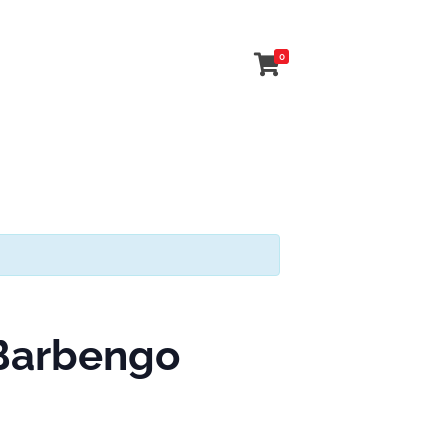
0
 Barbengo