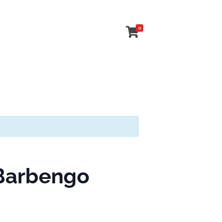
0
 Barbengo