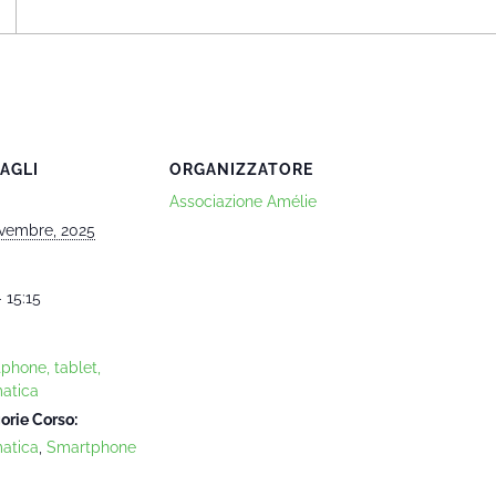
AGLI
ORGANIZZATORE
Associazione Amélie
vembre, 2025
- 15:15
phone, tablet,
matica
orie Corso:
matica
,
Smartphone