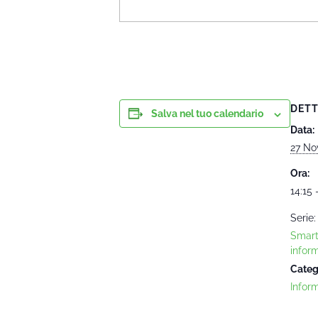
DETT
Salva nel tuo calendario
Data:
27 No
Ora:
14:15 
Serie:
Smart
infor
Categ
Infor