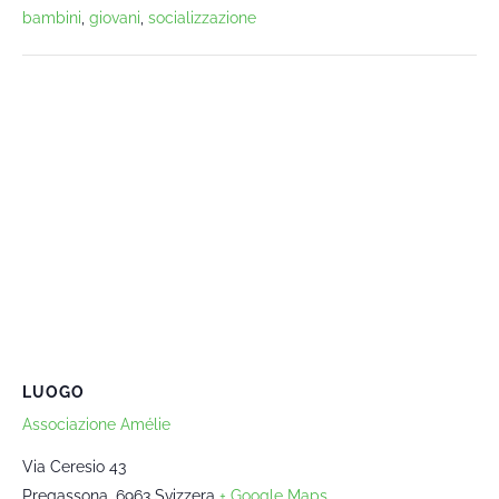
bambini
,
giovani
,
socializzazione
LUOGO
Associazione Amélie
Via Ceresio 43
Pregassona
,
6963
Svizzera
+ Google Maps