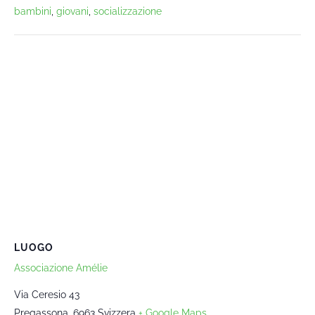
bambini
,
giovani
,
socializzazione
LUOGO
Associazione Amélie
Via Ceresio 43
Pregassona
,
6963
Svizzera
+ Google Maps