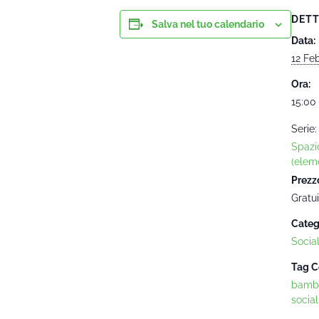
DETT
Salva nel tuo calendario
Data:
12 Fe
Ora:
15:00 
Serie:
Spazi
(eleme
Prezz
Gratui
Categ
Socia
Tag C
bambi
social