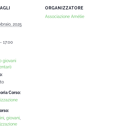
AGLI
ORGANIZZATORE
Associazione Amélie
bbraio, 2025
- 17:00
o giovani
ntari)
o:
to
oria Corso:
lizzazione
orso:
ni
,
giovani
,
izzazione