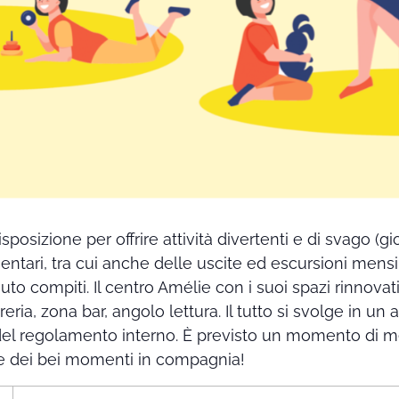
posizione per offrire attività divertenti e di svago (gioc
ntari, tra cui anche delle uscite ed escursioni mensi
iuto compiti. Il centro Amélie con i suoi spazi rinnovat
breria, zona bar, angolo lettura. Il tutto si svolge in u
 del regolamento interno. È previsto un momento di m
re dei bei momenti in compagnia!