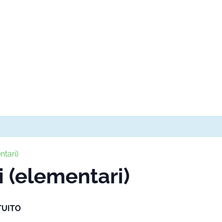
ntari)
i (elementari)
TUITO