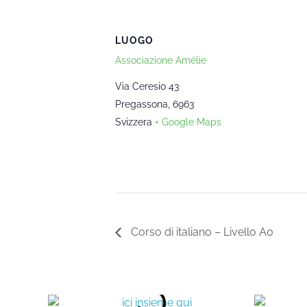
LUOGO
Associazione Amélie
Via Ceresio 43
Pregassona
,
6963
Svizzera
+ Google Maps
Corso di italiano – Livello A0