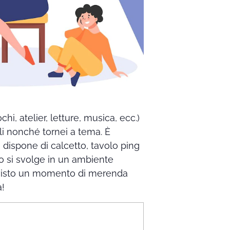
hi, atelier, letture, musica, ecc.)
li nonché tornei a tema. È
i dispone di calcetto, tavolo ping
tto si svolge in un ambiente
previsto un momento di merenda
a!