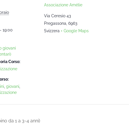
Associazione Amélie
braio
Via Ceresio 43
Pregassona
,
6963
- 19:00
Svizzera
+ Google Maps
o giovani
ntari)
oria Corso:
lizzazione
orso:
ni
,
giovani
,
izzazione
o da 1 a 3-4 anni)