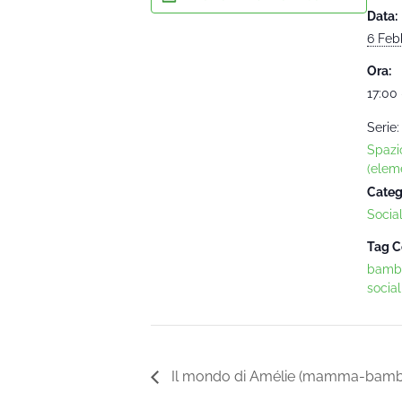
Data:
6 Feb
Ora:
17:00 
Serie:
Spazi
(eleme
Categ
Socia
Tag C
bambi
social
Il mondo di Amélie (mamma-bambin