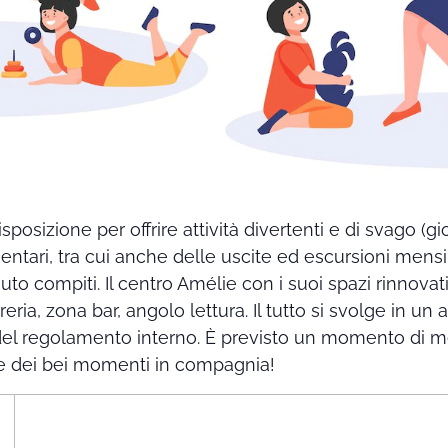
posizione per offrire attività divertenti e di svago (gioc
ntari, tra cui anche delle uscite ed escursioni mensi
iuto compiti. Il centro Amélie con i suoi spazi rinnovat
breria, zona bar, angolo lettura. Il tutto si svolge in u
 del regolamento interno. È previsto un momento di m
re dei bei momenti in compagnia!