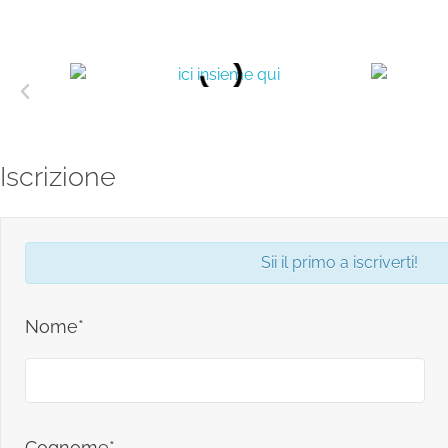
Iscrizione
Sii il primo a iscriverti!
Nome*
Cognome*