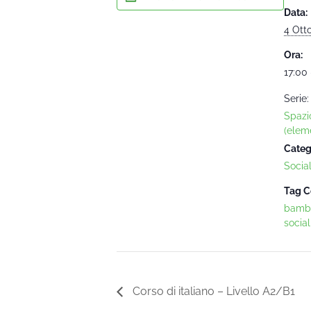
Data:
4 Ott
Ora:
17:00 
Serie:
Spazi
(eleme
Categ
Socia
Tag C
bambi
social
Corso di italiano – Livello A2/B1