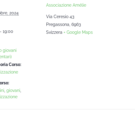
Associazione Amélie
obre, 2024
Via Ceresio 43
Pregassona
,
6963
- 19:00
Svizzera
+ Google Maps
o giovani
ntari)
oria Corso:
lizzazione
orso:
ni
,
giovani
,
izzazione