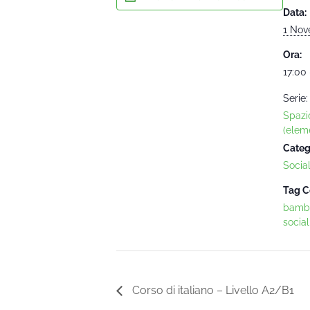
Data:
1 Nov
Ora:
17:00 
Serie:
Spazi
(eleme
Categ
Socia
Tag C
bambi
social
Corso di italiano – Livello A2/B1