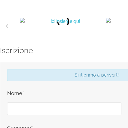
Iscrizione
Sii il primo a iscriverti!
Nome*
Cognome*