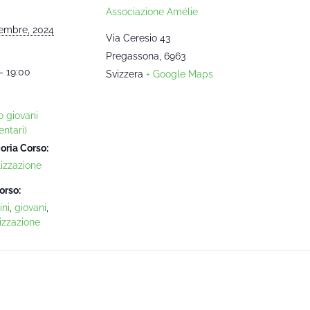
Associazione Amélie
embre, 2024
Via Ceresio 43
Pregassona
,
6963
- 19:00
Svizzera
+ Google Maps
o giovani
ntari)
oria Corso:
lizzazione
orso:
ni
,
giovani
,
izzazione