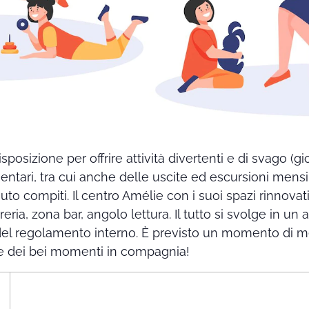
posizione per offrire attività divertenti e di svago (gioc
ntari, tra cui anche delle uscite ed escursioni mensi
iuto compiti. Il centro Amélie con i suoi spazi rinnovat
breria, zona bar, angolo lettura. Il tutto si svolge in u
 del regolamento interno. È previsto un momento di m
re dei bei momenti in compagnia!