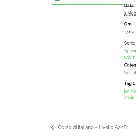
Data:
2 Mag
Ora:
17:00 
Serie:
Spazi
(eleme
Categ
Socia
Tag C
bambi
social
Corso di italiano – Livello A2/B1