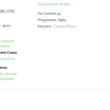
Associazione Amélie
gio, 2025
Via Ceresio 43
Pregassona
,
6963
- 19:00
Svizzera
+ Google Maps
o giovani
ntari)
oria Corso:
lizzazione
orso:
ni
,
giovani
,
izzazione