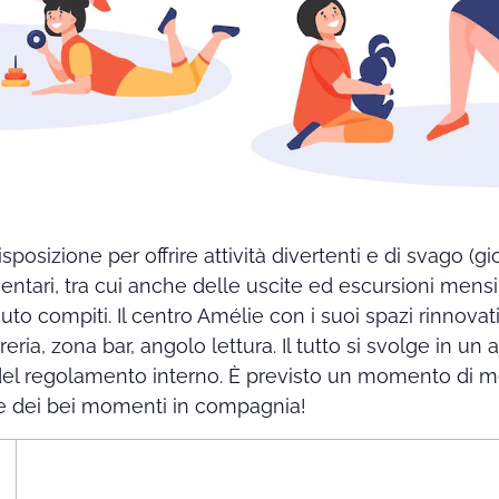
posizione per offrire attività divertenti e di svago (gioc
ntari, tra cui anche delle uscite ed escursioni mensi
iuto compiti. Il centro Amélie con i suoi spazi rinnovat
breria, zona bar, angolo lettura. Il tutto si svolge in u
 del regolamento interno. È previsto un momento di m
re dei bei momenti in compagnia!