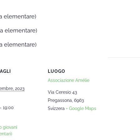
la elementare)
la elementare)
a elementare)
AGLI
LUOGO
Associazione Amélie
embre, 2023
Via Ceresio 43
Pregassona
,
6963
- 19:00
Svizzera
+ Google Maps
o giovani
ntari)