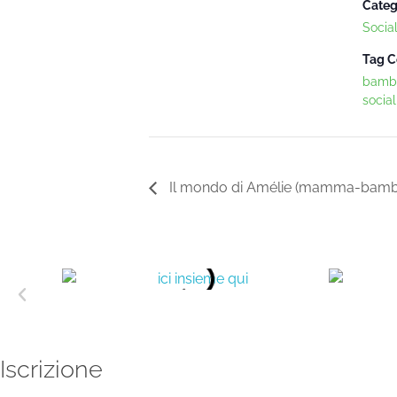
Categ
Socia
Tag C
bambi
social
Il mondo di Amélie (mamma-bambin
Iscrizione