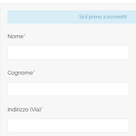
Sii il primo a iscriverti!
Nome*
Cognome*
Indirizzo (Via)*