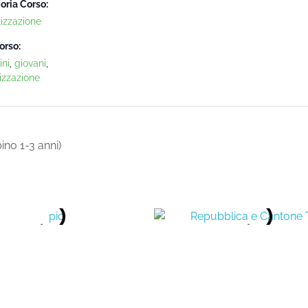
oria Corso:
lizzazione
orso:
ni
,
giovani
,
izzazione
o 1-3 anni)