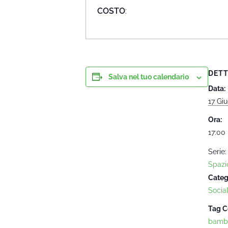
COSTO
:
DETT
Salva nel tuo calendario
Data:
17 Gi
Ora:
17:00 
Serie:
Spazi
Categ
Socia
Tag C
bambi