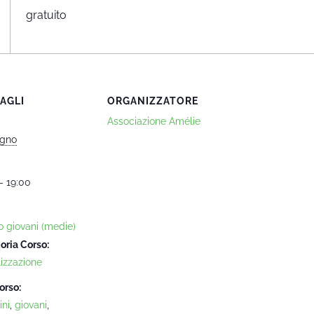
gratuito
AGLI
ORGANIZZATORE
Associazione Amélie
ugno
- 19:00
o giovani (medie)
oria Corso:
lizzazione
orso:
ni
,
giovani
,