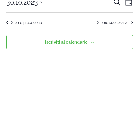
30.10.2023
Cerca
Cors
Co
Giorn
Seleziona
Vi
la
Rice
Giorno precedente
Giorno successivo
data.
Na
e
Iscriviti al calendario
viste
Navi