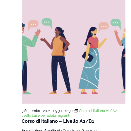
data.
Na
e
viste
Navi
3 Settembre, 2024 | 09:30
-
12:30
Corso di italiano A1/ A2,
livello base per adulti migranti
Corso di italiano – Livello A2/B1
Associazione Amélie
Via Ceresio 43, Pregassona