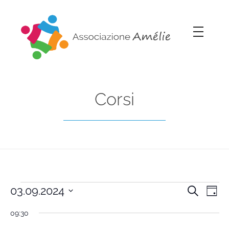
Associazione Amélie
Insieme si può
Corsi
03.09.2024
Cerca
Cors
Co
Giorn
Seleziona
09:30
Vi
la
Rice