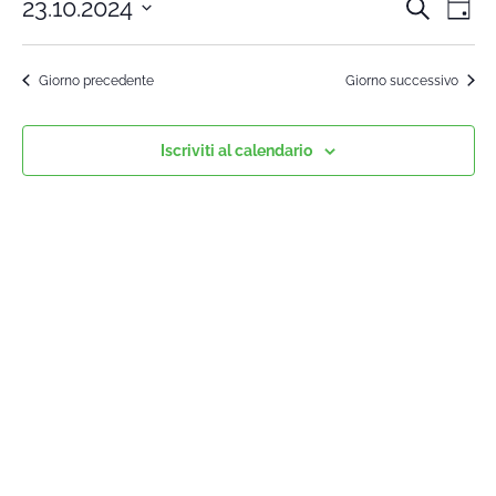
23.10.2024
Cerca
Cors
Co
Giorn
Seleziona
Vi
la
Rice
Giorno precedente
Giorno successivo
data.
Na
e
Iscriviti al calendario
viste
Navi