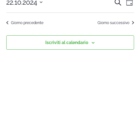
22.10.2024
Cerca
Cors
Co
Giorn
Seleziona
Vi
la
Rice
Giorno precedente
Giorno successivo
data.
Na
e
Iscriviti al calendario
viste
Navi