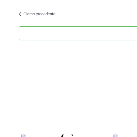
Seleziona
la
Giorno precedente
data.