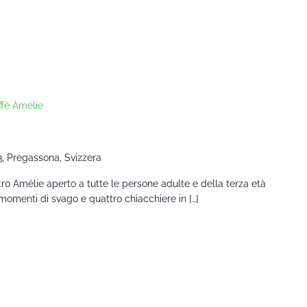
ffè Amélie
3, Pregassona, Svizzera
ntro Amélie aperto a tutte le persone adulte e della terza età
momenti di svago e quattro chiacchiere in […]