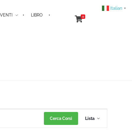
Italian
▼
VENTI
LIBRO
0
Corso
Cerca Corsi
Lista
Viste