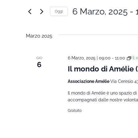
Ricerca
Cerca
6 Marzo, 2025
 - 
Oggi
Corsi
e
Seleziona
per
la
Parola
viste
Marzo 2025
data.
Chiave.
Navigazione
6 Marzo, 2025 | 09:00
-
11:00
Il
GIO
6
Il mondo di Amélie
Associazione Amélie
Via Ceresio 4
Il mondo di Amélie è uno spazio di 
accompagnati dalle nostre volontarie
Gratuito