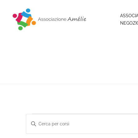
ASSOCI
NEGOZI
Associazione Amélie
Insieme si può
Corsi
Inserisci
Parola
Chiave.