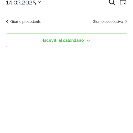
14.03.2025
Cerca
Cors
Co
Giorn
Seleziona
Vi
la
Rice
Giorno precedente
Giorno successivo
data.
Na
e
Iscriviti al calendario
viste
Navi