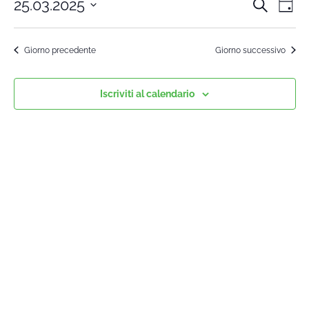
25.03.2025
Cerca
Cors
Co
Giorn
Seleziona
Vi
la
Rice
Giorno precedente
Giorno successivo
data.
Na
e
Iscriviti al calendario
viste
Navi