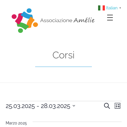
Italian
▼
Associazione Amélie
Insieme si può
Corsi
25.03.2025
 - 
28.03.2025
Cerca
Cors
Co
Lista
Seleziona
Vi
la
Rice
Marzo 2025