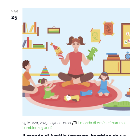
data.
Na
e
MAR
25
viste
Navi
25 Marzo, 2025 | 09:00
-
11:00
Il mondo di Amélie (mamma-
bambino 1-3 anni)