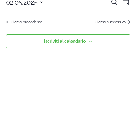
02.05.2025
Cerca
Cors
Co
Giorn
Seleziona
Vi
la
Rice
Giorno precedente
Giorno successivo
data.
Na
e
Iscriviti al calendario
viste
Navi