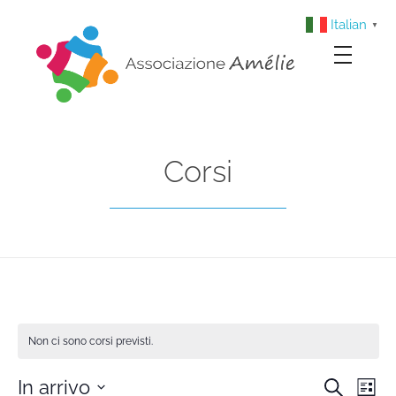
Italian
▼
Associazione Amélie
Insieme si può
Corsi
Non ci sono corsi previsti.
In arrivo
Cerca
Co
Lista