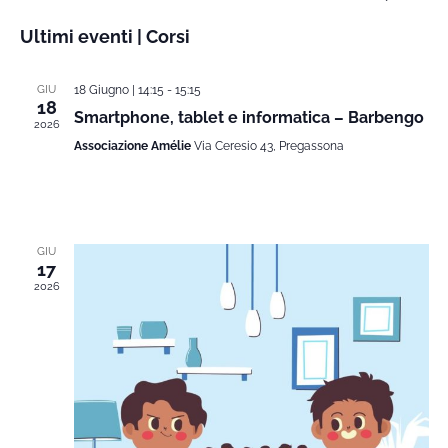
Cors
Seleziona
Ultimi eventi | Corsi
Vi
la
Rice
data.
Na
GIU
18 Giugno | 14:15
-
15:15
e
18
Smartphone, tablet e informatica – Barbengo
2026
Associazione Amélie
Via Ceresio 43, Pregassona
viste
Navi
GIU
17
2026