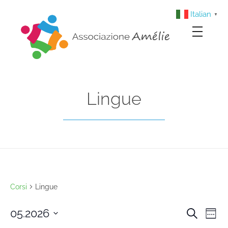
Italian
▼
Associazione Amélie
Insieme si può
Lingue
Corsi
Lingue
05.2026
Cerca
Cors
Co
Setti
Select