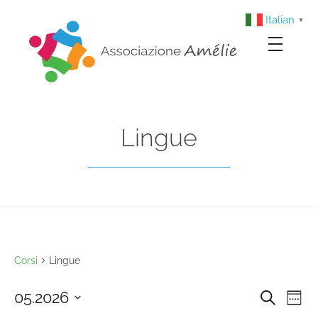
Italian
▼
Associazione Amélie
Insieme si può
Lingue
Corsi
Lingue
05.2026
Cerca
Cors
Co
Setti
Select