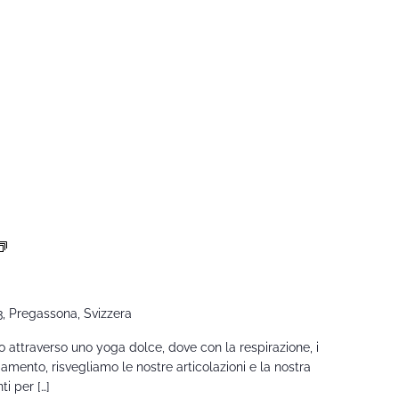
Yoga
Risveglio
3, Pregassona, Svizzera
 attraverso uno yoga dolce, dove con la respirazione, i
mento, risvegliamo le nostre articolazioni e la nostra
i per […]