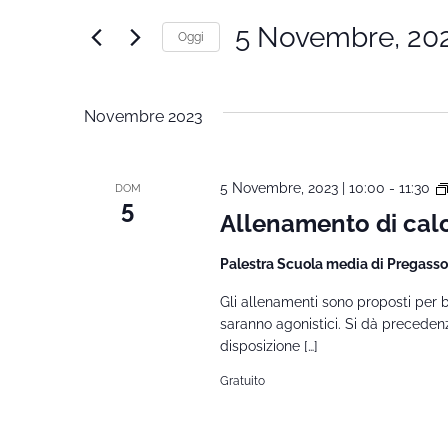
Ricerca
Cerca
5 Novembre, 20
Oggi
Corsi
e
Seleziona
per
la
Parola
viste
Novembre 2023
data.
Chiave.
Navigazione
5 Novembre, 2023 | 10:00
-
11:30
DOM
5
Allenamento di cal
Palestra Scuola media di Pregass
Gli allenamenti sono proposti per
saranno agonistici. Si dà preceden
disposizione […]
Gratuito