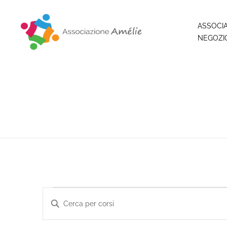
ASSOCI
NEGOZI
Associazione Amélie
Insieme si può
Corsi
Inserisci
Parola
Chiave.