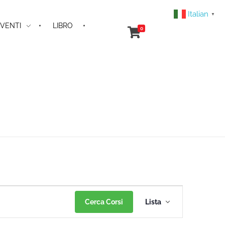
Italian
▼
VENTI
LIBRO
0
Corso
Cerca Corsi
Lista
Viste