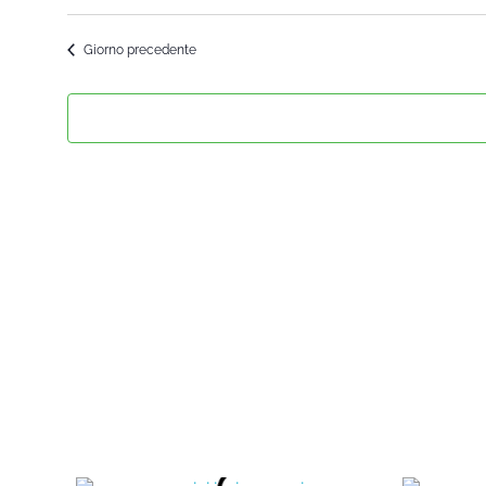
Seleziona
la
Giorno precedente
data.