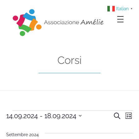
Italian
▼
Associazione Amélie
Insieme si può
Corsi
14.09.2024
 - 
18.09.2024
Cerca
Cors
Co
Lista
Seleziona
Vi
la
Rice
Settembre 2024