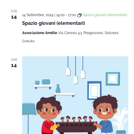
data.
Na
e
SAB
14 Settembre, 2024 | 14:00
-
17:00
Spazio giovani (elementari)
14
Spazio giovani (elementari)
viste
Associazione Amélie
Via Ceresio 43, Pregassona, Svizzera
Gratuito
Navi
SAB
14