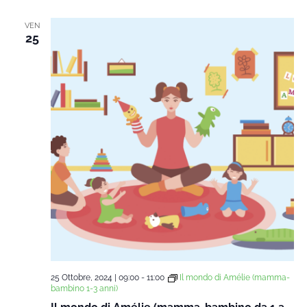
data.
Na
e
VEN
25
viste
Navi
25 Ottobre, 2024 | 09:00
-
11:00
Il mondo di Amélie (mamma-
bambino 1-3 anni)