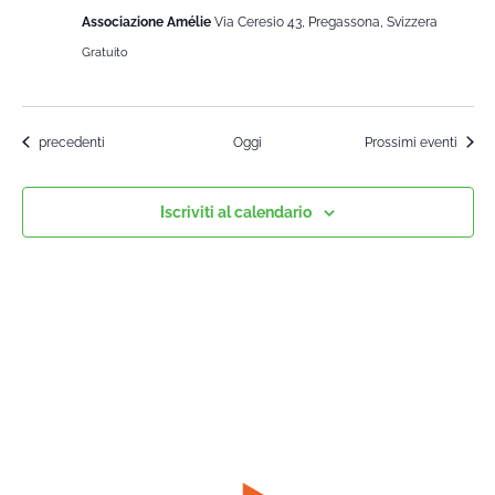
Associazione Amélie
Via Ceresio 43, Pregassona, Svizzera
Gratuito
Corsi
precedenti
Oggi
Prossimi eventi
Iscriviti al calendario