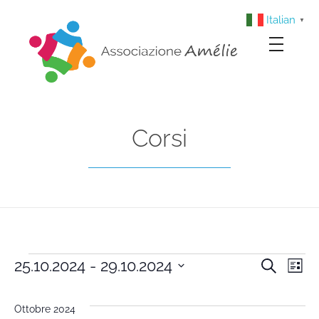
Italian
▼
Associazione Amélie
Insieme si può
Corsi
25.10.2024
 - 
29.10.2024
Cerca
Cors
Co
Lista
Seleziona
Vi
la
Rice
Ottobre 2024