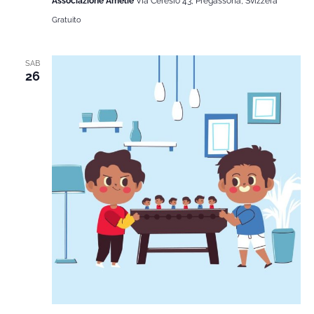
Associazione Amélie
Via Ceresio 43, Pregassona, Svizzera
Gratuito
SAB
26