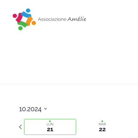
Associazione Amélie
Insieme si può
10.2024
Select
Previous
date.
LUN
MAR
21
22
week