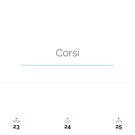
Corsi
MER
GIO
VEN
23
24
25