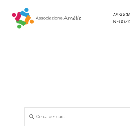
ASSOCI
NEGOZI
Associazione Amélie
Insieme si può
Corsi
Inserisci
Parola
Chiave.