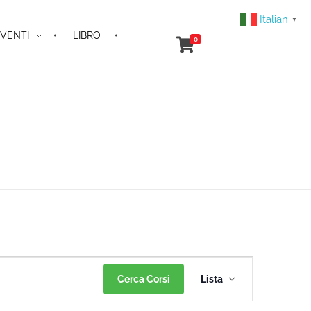
Italian
▼
VENTI
LIBRO
0
Corso
Cerca Corsi
Lista
Viste