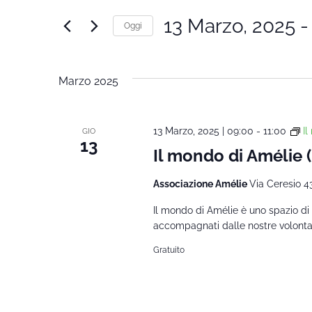
Ricerca
Cerca
13 Marzo, 2025
 -
Oggi
Corsi
e
Seleziona
per
la
Parola
viste
Marzo 2025
data.
Chiave.
Navigazione
13 Marzo, 2025 | 09:00
-
11:00
I
GIO
13
Il mondo di Amélie
Associazione Amélie
Via Ceresio 4
Il mondo di Amélie è uno spazio di 
accompagnati dalle nostre volontarie
Gratuito