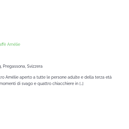
affè Amélie
3, Pregassona, Svizzera
ntro Amélie aperto a tutte le persone adulte e della terza età
momenti di svago e quattro chiacchiere in […]