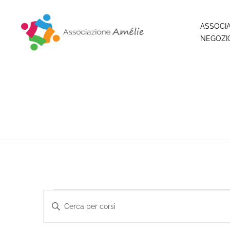
ASSOCI
NEGOZI
Associazione Amélie
Insieme si può
Corsi
Inserisci
Parola
Chiave.