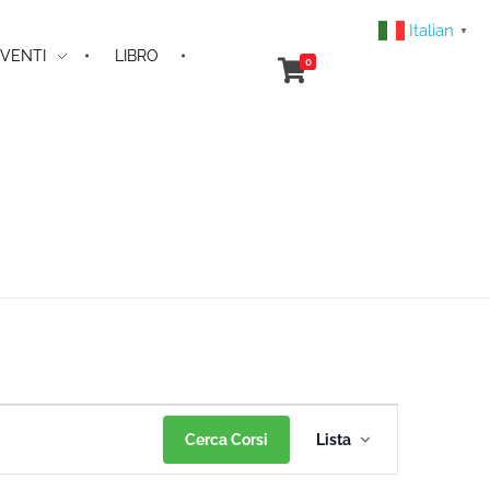
Italian
▼
VENTI
LIBRO
0
Corso
Cerca Corsi
Lista
Viste