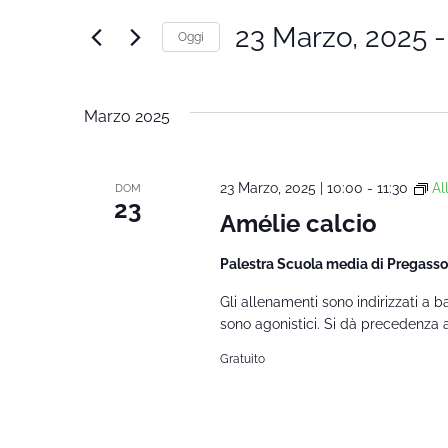
Ricerca
Cerca
23 Marzo, 2025
 -
Oggi
Corsi
e
Seleziona
per
la
Parola
viste
Marzo 2025
data.
Chiave.
Navigazione
23 Marzo, 2025 | 10:00
-
11:30
Al
DOM
23
Amélie calcio
Palestra Scuola media di Pregass
Gli allenamenti sono indirizzati a
sono agonistici. Si dà precedenza ai
Gratuito