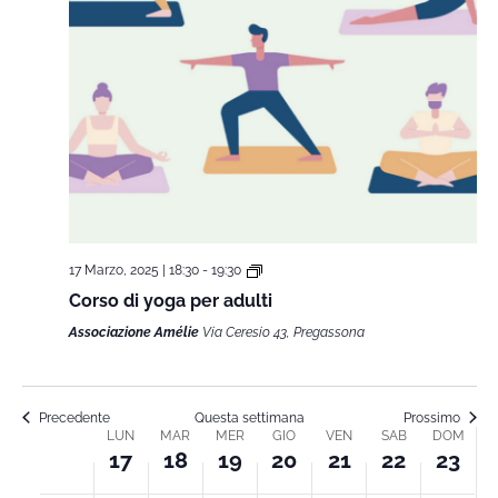
17 Marzo, 2025 | 18:30
-
19:30
Corso di yoga per adulti
Associazione Amélie
Via Ceresio 43, Pregassona
Precedente
Questa settimana
Prossimo
LUN
MAR
MER
GIO
VEN
SAB
DOM
Week
17
18
19
20
21
22
23