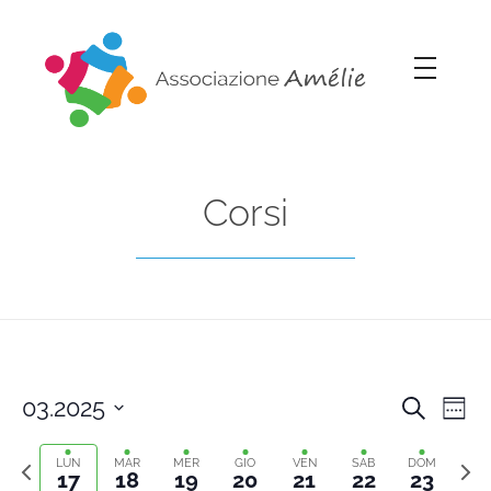
Associazione Amélie
Insieme si può
Corsi
03.2025
Cerca
Cors
Co
Setti
Select
Previous
Sett
Vi
date.
LUN
MAR
MER
GIO
VEN
SAB
DOM
Rice
17
18
19
20
21
22
23
week
segu