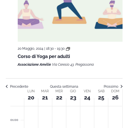
20 Maggio, 2024 | 18:30
-
19:30
Corso di Yoga per adulti
Associazione Amélie
Via Ceresio 43, Pregassona
Precedente
Questa settimana
Prossimo
LUN
MAR
MER
GIO
VEN
SAB
DOM
Week
20
21
22
23
24
25
26
of
lunedì,
martedì,
mercoledì,
giovedì,
venerdì,
sabato,
dome
00
01:00
Maggio
Maggio
Maggio
Maggio
Maggio
Maggio
Magg