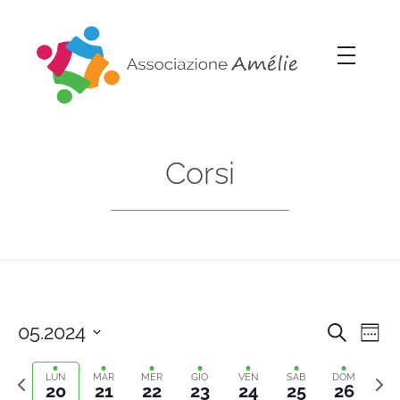
Associazione Amélie
Insieme si può
Corsi
05.2024
Cerca
Cors
Co
Setti
Select
Previous
Sett
Vi
date.
LUN
MAR
MER
GIO
VEN
SAB
DOM
Rice
20
21
22
23
24
25
26
week
segu